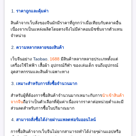
ราคาถูกและคุ้มค่า
สินค้าจากเว็บสั่งของจีนมักมีราคาที่ถูกกว่าเมื่อเทียบกับตลาดอื่น
เนื่องจากเป็นแหล่งผลิตโดยตรงจึงไม่มีค่าคอมมิชชั่นจากตัวแทน
จำหน่าย
ความหลากหลายของสินค้า
เว็บจีนอย่าง
Taobao
,
1688
มีสินค้าหลากหลายประเภทตั้งแต่
เครื่องใช้ไฟฟ้า เสื้อผ้า อุปกรณ์กีฬา ของเล่นเด็ก จนถึงอุปกรณ์
อุตสาหกรรมและสินค้าเฉพาะทาง
เหมาะสำหรับการสั่งซื้อจำนวนมาก
สำหรับผู้ที่ต้องการซื้อสินค้าจำนวนมากเหมาะกับการ
นำเข้าสินค้า
จากจีน
ถือว่าเป็นตัวเลือกที่คุ้มค่าเนื่องจากราคาต่อหน่วยต่ำและมี
ส่วนลดสำหรับการซื้อในปริมาณมาก
สามารถสั่งซื้อได้ง่ายผ่านแพลตฟอร์มออนไลน์
การซื้อสินค้าจากเว็บจีนไม่ยากสามารถทำได้ง่ายๆผ่านแอปหรือ