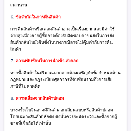
เวลานาน
ข้อจำกัดในการคืนสินค้า
การคืนสินค้าหรือเคลมสินค้าอาจเป็นเรื่องยากและมีค่าใช้
จ่ายสูงเนื่องจากผู้ซื้ออาจต้องรับผิดชอบค่าขนส่งในการส่ง
สินค้ากลับไปยังจีนซึ่งในบางกรณีอาจไม่คุ้มค่ากับการคืน
สินค้า
ความซับซ้อนในการนำเข้า-ส่งออก
หากซื้อสินค้าในปริมาณมากอาจต้องเผชิญกับข้อกำหนดด้าน
กฎหมายและกฎระเบียบศุลกากรที่ซับซ้อนรวมถึงการเสีย
ภาษีที่ไม่คาดคิด
ความเสี่ยงจากสินค้าปลอม
บางครั้งเว็บจีนอาจมีสินค้าลอกเลียนแบบหรือสินค้าปลอม
โดยเฉพาะสินค้ายี่ห้อดัง ดังนั้นควรระมัดระวังและซื้อจากผู้
ขายที่เชื่อถือได้เท่านั้น