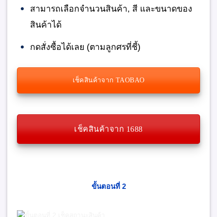
สามารถเลือกจำนวนสินค้า, สี และขนาดของ
สินค้าได้
กดสั่งซื้อได้เลย (ตามลูกศรที่ชี้)
เช็คสินค้าจาก TAOBAO
เช็คสินค้าจาก 1688
ขั้นตอนที่ 2