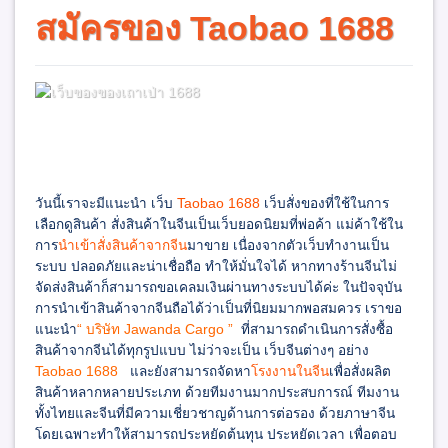
สมัครของ
Taobao 1688
วันนี้เราจะมีแนะนำ เว็บ
Taobao
1688
เว็บสั่งของที่ใช้ในการ
เลือกดูสินค้า สั่งสินค้าในจีนเป็นเว็บยอดนิยมที่พ่อค้า แม่ค้าใช้ใน
การ
นำเข้าสั่งสินค้าจากจีน
มาขาย เนื่องจากตัวเว็บทำงานเป็น
ระบบ ปลอดภัยและน่าเชื่อถือ ทำให้มั่นใจได้ หากทางร้านจีนไม่
จัดส่งสินค้าก็สามารถขอเคลมเงินผ่านทางระบบได้ค่ะ ในปัจจุบัน
การนำเข้าสินค้าจากจีนถือได้ว่าเป็นที่นิยมมากพอสมควร เราขอ
แนะนำ
“ บริษัท Jawanda Cargo ”
ที่สามารถดำเนินการสั่งซื้อ
สินค้าจากจีนได้ทุกรูปแบบ ไม่ว่าจะเป็น เว็บจีนต่างๆ อย่าง
Taobao
1688
และยังสามารถจัดหา
โรงงานในจีน
เพื่อสั่งผลิต
สินค้าหลากหลายประเภท ด้วยทีมงานมากประสบการณ์ ทีมงาน
ทั้งไทยและจีนที่มีความเชี่ยวชาญด้านการต่อรอง ด้วยภาษาจีน
โดยเฉพาะทำให้สามารถประหยัดต้นทุน ประหยัดเวลา เพื่อตอบ