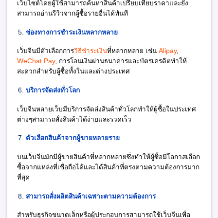
เว็บไซต์โดยผู้ใช้สามารถค้นหาสินค้าเปรียบเทียบราคาและยัง
สามารถอ่านรีวิวจากผู้ซื้อรายอื่นได้ทันที
ช่องทางการชำระเงินหลากหลาย
เว็บจีนมีตัวเลือกการ
วิธีชำระเงิน
ที่หลากหลาย เช่น
Alipay
,
WeChat Pay
, การโอนเงินผ่านธนาคารและบัตรเครดิตทำให้
สะดวกสำหรับผู้ซื้อทั้งในและต่างประเทศ
บริการจัดส่งทั่วโลก
เว็บจีนหลายเว็บมีบริการจัดส่งสินค้าทั่วโลกทำให้ผู้ซื้อในประเทศ
ต่างๆสามารถสั่งสินค้าได้ง่ายและรวดเร็ว
ตัวเลือกสินค้าจากผู้ขายหลายราย
บนเว็บจีนมักมีผู้ขายสินค้าที่หลากหลายซึ่งทำให้ผู้ซื้อมีโอกาสเลือก
ซื้อจากแหล่งที่เชื่อถือได้และได้สินค้าที่ตรงตามความต้องการมาก
ที่สุด
สามารถสั่งผลิตสินค้าเฉพาะตามความต้องการ
สำหรับธุรกิจขนาดเล็กหรือผู้ประกอบการสามารถใช้เว็บจีนเพื่อ