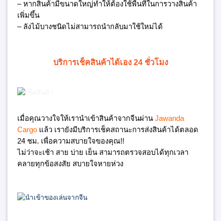
– หากสินค้ามีขนาดใหญ่ทำให้ต้องใช้พื้นที่ในการวางสินค้า
เพิ่มขึ้น
– ลังไม้บางชนิดไม่สามารถนำกลับมาใช้ใหม่ได้
บริการเช็คสินค้าได้เอง
24 ชั่วโมง
เมื่อคุณวางใจให้เรานำเข้าสินค้าจากจีนผ่าน
Jawanda
Cargo
แล้ว เรายังมีบริการเช็คสถานะการส่งสินค้าได้ตลอด
24 ชม. เพื่อความสบายใจของคุณ!!
ไม่ว่าจะเช้า สาย บ่าย เย็น สามารถตรวจสอบได้ทุกเวลา
คลายทุกข้อสงสัย สบายใจหายห่วง