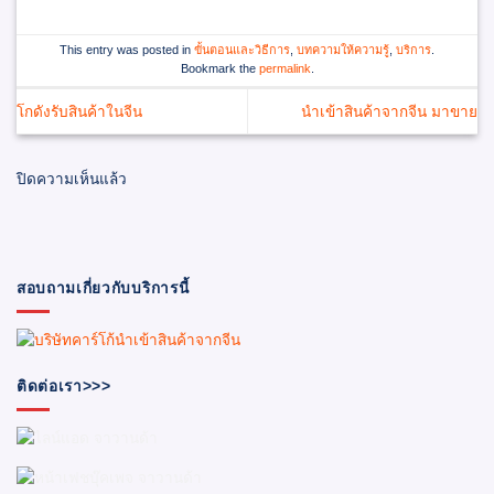
This entry was posted in
ขั้นตอนและวิธีการ
,
บทความให้ความรู้
,
บริการ
.
Bookmark the
permalink
.
โกดังรับสินค้าในจีน
นําเข้าสินค้าจากจีน มาขาย
ปิดความเห็นแล้ว
สอบถามเกี่ยวกับบริการนี้
ติดต่อเรา>>>