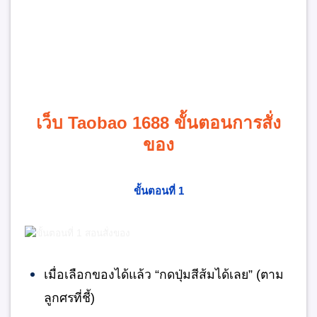
เว็บ
Taobao 1688 ขั้นตอนการสั่ง
ของ
ขั้นตอนที่ 1
เมื่อเลือกของได้แล้ว “กดปุ่มสีส้มได้เลย” (ตาม
ลูกศรที่ชี้)