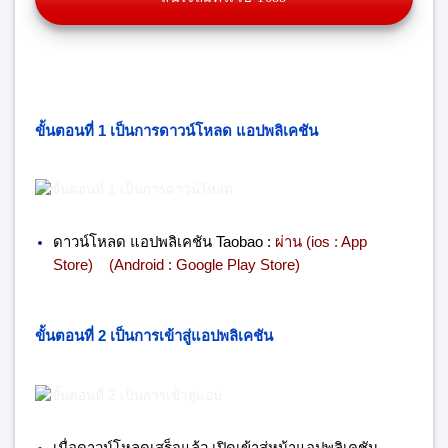
ขั้นตอนที่ 1
เป็นการดาวน์โหลด แอปพลิเคชัน
ดาวน์โหลด แอปพลิเคชัน Taobao :
ผ่าน (ios : App
Store) (Android : Google Play Store)
ขั้นตอนที่ 2
เป็นการเข้าสู่แอปพลิเคชัน
เมื่อดาวน์โหลดเสร็จแล้ว เปิดเข้าสู่หน้าแอปพลิเคชัน