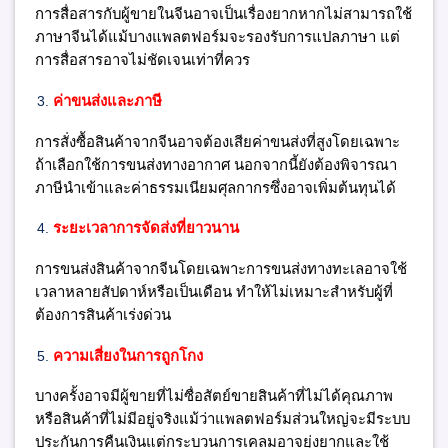
การสื่อสารกับผู้ขายในจีนอาจเป็นเรื่องยากหากไม่สามารถใช้
ภาษาจีนได้แม้บางแพลตฟอร์มจะรองรับการแปลภาษา แต่
การสื่อสารอาจไม่ชัดเจนเท่าที่ควร
ค่าขนส่งและภาษี
การสั่งซื้อสินค้าจากจีนอาจต้องเสียค่าขนส่งที่สูงโดยเฉพาะ
ถ้าเลือกใช้การขนส่งทางอากาศ นอกจากนี้ยังต้องพิจารณา
ภาษีนำเข้าและค่าธรรมเนียมศุลกากรซึ่งอาจเพิ่มต้นทุนได้
ระยะเวลาการจัดส่งที่ยาวนาน
การขนส่งสินค้าจากจีนโดยเฉพาะการขนส่งทางทะเลอาจใช้
เวลาหลายสัปดาห์หรือเป็นเดือน ทำให้ไม่เหมาะสำหรับผู้ที่
ต้องการสินค้าเร่งด่วน
ความเสี่ยงในการถูกโกง
บางครั้งอาจมีผู้ขายที่ไม่ซื่อสัตย์ขายสินค้าที่ไม่ได้คุณภาพ
หรือสินค้าที่ไม่มีอยู่จริงแม้ว่าแพลตฟอร์มส่วนใหญ่จะมีระบบ
ประกันการคืนเงินแต่กระบวนการเคลมอาจยุ่งยากและใช้