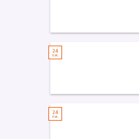
24
ก.ค.
24
ก.ค.