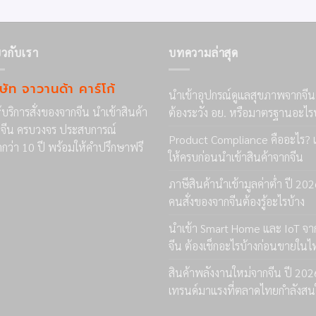
่ยวกับเรา
บทความล่าสุด
ิษัท จาวานด้า คาร์โก้
นำเข้าอุปกรณ์ดูแลสุขภาพจากจีน
ให้บริการสั่งของจากจีน นำเข้าสินค้า
ต้องระวัง อย. หรือมาตรฐานอะไร
จีน ครบวงจร ประสบการณ์
Product Compliance คืออะไร? เ
กว่า 10 ปี พร้อมให้คำปรึกษาฟรี
ให้ครบก่อนนำเข้าสินค้าจากจีน
ภาษีสินค้านำเข้ามูลค่าต่ำ ปี 20
คนสั่งของจากจีนต้องรู้อะไรบ้าง
นำเข้า Smart Home และ IoT จา
จีน ต้องเช็กอะไรบ้างก่อนขายใน
สินค้าพลังงานใหม่จากจีน ปี 202
เทรนด์มาแรงที่ตลาดไทยกำลังสน