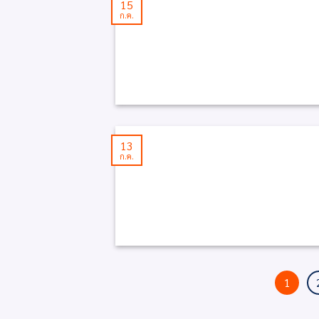
15
ก.ค.
13
ก.ค.
1