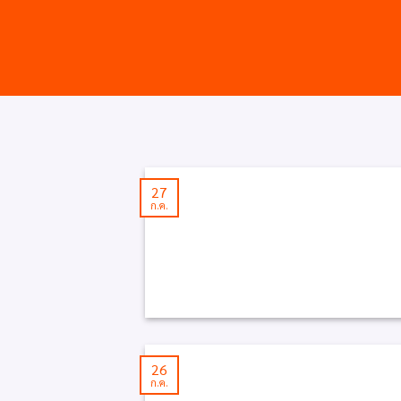
27
ก.ค.
26
ก.ค.