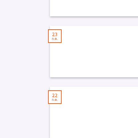
23
ก.ค.
22
ก.ค.