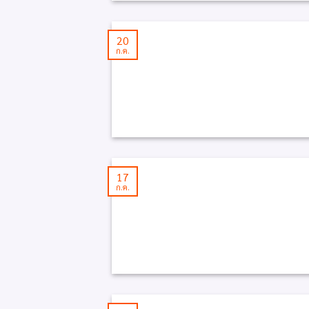
20
ก.ค.
17
ก.ค.