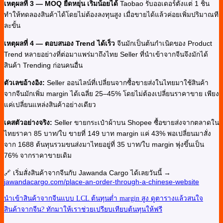
เหตุผลที่ 3 — MOQ ยืดหยุ่น เริ่มน้อยได้
Taobao รับออเดอร์ตั้งแต่ 1 ชิ้น
ทำให้ทดลองสินค้าได้โดยไม่ต้องลงทุนสูง เมื่อขายได้แล้วค่อยเพิ่มปริมาณที
ละขั้น
เหตุผลที่ 4 — ตอบสนอง Trend ได้เร็ว
จีนมักเป็นต้นกำเนิดของ Product
Trend หลายอย่างที่ต่อมาแพร่มาถึงไทย Seller ที่นำเข้าจากจีนจึงมักได้
สินค้า Trending ก่อนคนอื่น
ตัวเลขอ้างอิง:
Seller ออนไลน์ที่เปลี่ยนจากซื้อขายส่งในไทยมาใช้สินค้า
จากจีนมักเพิ่ม margin ได้เฉลี่ย 25–45% โดยไม่ต้องเปลี่ยนราคาขาย เพียง
แค่เปลี่ยนแหล่งสินค้าอย่างเดียว
เคสตัวอย่างจริง:
Seller ขายกระเป๋าผ้าบน Shopee ซื้อขายส่งจากตลาดใน
ไทยราคา 85 บาท/ใบ ขายที่ 149 บาท margin แค่ 43% พอเปลี่ยนมาสั่ง
จาก 1688 ต้นทุนรวมขนส่งมาไทยอยู่ที่ 35 บาท/ใบ margin พุ่งขึ้นเป็น
76% จากราคาขายเดิม
🔗 เริ่มสั่งสินค้าจากจีนกับ Jawanda Cargo ได้เลยวันนี้ →
jawandacargo.com/place-an-order-through-a-chinese-website
นำเข้าสินค้าจากจีนแบบ LCL ต้นทุนต่ำ margin สูง
ดูตารางแล้วสนใจ
สินค้าจากจีน? ทักมาให้เราช่วยเปรียบเทียบต้นทุนให้ฟรี