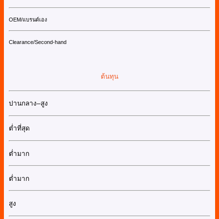
OEM/แบรนด์เอง
Clearance/Second-hand
ต้นทุน
ปานกลาง–สูง
ต่ำที่สุด
ต่ำมาก
ต่ำมาก
สูง