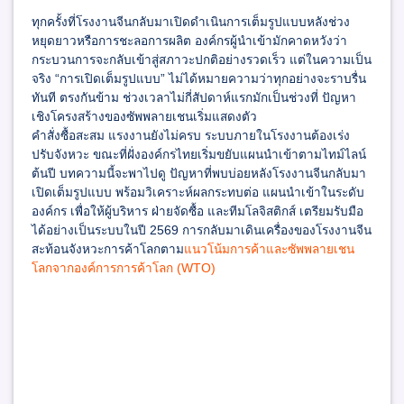
ทุกครั้งที่โรงงานจีนกลับมาเปิดดำเนินการเต็มรูปแบบหลังช่วง
หยุดยาวหรือการชะลอการผลิต องค์กรผู้นำเข้ามักคาดหวังว่า
กระบวนการจะกลับเข้าสู่สภาวะปกติอย่างรวดเร็ว แต่ในความเป็น
จริง “การเปิดเต็มรูปแบบ” ไม่ได้หมายความว่าทุกอย่างจะราบรื่น
ทันที ตรงกันข้าม ช่วงเวลาไม่กี่สัปดาห์แรกมักเป็นช่วงที่ ปัญหา
เชิงโครงสร้างของซัพพลายเชนเริ่มแสดงตัว
คำสั่งซื้อสะสม แรงงานยังไม่ครบ ระบบภายในโรงงานต้องเร่ง
ปรับจังหวะ ขณะที่ฝั่งองค์กรไทยเริ่มขยับแผนนำเข้าตามไทม์ไลน์
ต้นปี บทความนี้จะพาไปดู ปัญหาที่พบบ่อยหลังโรงงานจีนกลับมา
เปิดเต็มรูปแบบ พร้อมวิเคราะห์ผลกระทบต่อ แผนนำเข้าในระดับ
องค์กร เพื่อให้ผู้บริหาร ฝ่ายจัดซื้อ และทีมโลจิสติกส์ เตรียมรับมือ
ได้อย่างเป็นระบบในปี 2569 การกลับมาเดินเครื่องของโรงงานจีน
สะท้อนจังหวะการค้าโลกตาม
แนวโน้มการค้าและซัพพลายเชน
โลกจากองค์การการค้าโลก (WTO)