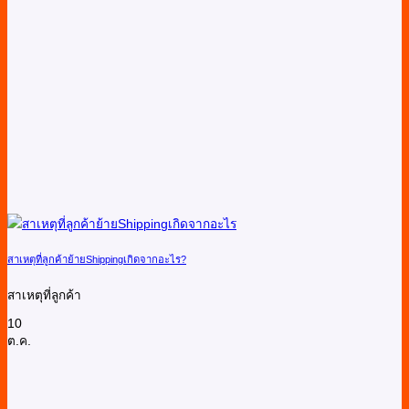
สาเหตุที่ลูกค้าย้ายShippingเกิดจากอะไร?
สาเหตุที่ลูกค้า
10
ต.ค.