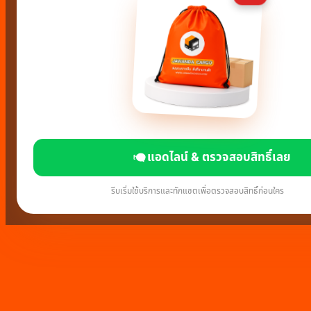
แอดไลน์ & ตรวจสอบสิทธิ์เลย
รีบเริ่มใช้บริการและทักแชตเพื่อตรวจสอบสิทธิ์ก่อนใคร