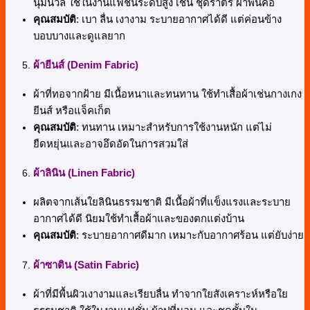
นุ่มนวล ใช้ในงานแฟชั่นระดับสูง เช่น ชุดราตรี ผ้าพันคอ
คุณสมบัติ
: เบา ลื่น เงางาม ระบายอากาศได้ดี แต่ค่อนข้าง
บอบบางและดูแลยาก
ผ้ายีนส์ (Denim Fabric)
ผ้าที่ทอจากฝ้าย มีเนื้อหนาและทนทาน ใช้ทำเสื้อผ้าเช่นกางเกง
ยีนส์ หรือแจ็คเก็ต
คุณสมบัติ
: ทนทาน เหมาะสำหรับการใช้งานหนัก แต่ไม่
ยืดหยุ่นและอาจอึดอัดในการสวมใส่
ผ้าลินิน (Linen Fabric)
ผลิตจากเส้นใยลินินธรรมชาติ มีเนื้อผ้าที่แข็งแรงและระบาย
อากาศได้ดี นิยมใช้ทำเสื้อผ้าและของตกแต่งบ้าน
คุณสมบัติ
: ระบายอากาศดีมาก เหมาะกับอากาศร้อน แต่ยับง่าย
ผ้าซาติน (Satin Fabric)
ผ้าที่มีพื้นผิวเงางามและเรียบลื่น ทำจากใยสังเคราะห์หรือใย