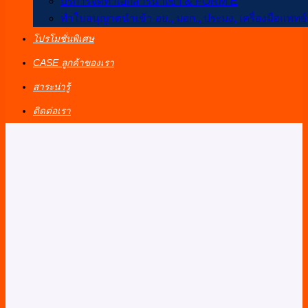
บริการจัดทำเอกสารนำเข้า & FORM E
ทำใบอนุญาตนำเข้า อย., มอก., ประมง, เครื่องมือแพทย์
โปรโมชั่นพิเศษ
CASE ลูกค้าของเรา
สาระน่ารู้
ติดต่อเรา