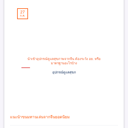
27
26
ก.ค.
ก.ค.
นำเข้าอุปกรณ์ดูแลสุขภาพจากจีน ต้องระวัง อย. หรือ
Pr
มาตรฐานอะไรบ้าง
อุปกรณ์ดูแลสุขภ
แนะนำขนมทานเล่นจากจีนยอดนิยม