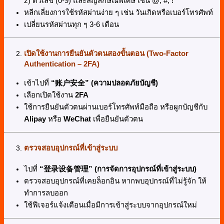
z) ตัวเลข (0-9) และสัญลักษณ์พิเศษ เช่น @, #, !
หลีกเลี่ยงการใช้รหัสผ่านง่าย ๆ เช่น วันเกิดหรือเบอร์โทรศัพท์
เปลี่ยนรหัสผ่านทุก ๆ 3-6 เดือน
เปิดใช้งานการยืนยันตัวตนสองขั้นตอน (Two-Factor
Authentication – 2FA)
เข้าไปที่
“
账户安全
” (ความปลอดภัยบัญชี)
เลือกเปิดใช้งาน
2FA
ใช้การยืนยันตัวตนผ่านเบอร์โทรศัพท์มือถือ หรือผูกบัญชีกับ
Alipay
หรือ
WeChat
เพื่อยืนยันตัวตน
ตรวจสอบอุปกรณ์ที่เข้าสู่ระบบ
ไปที่
“
登
录设备管理
” (การจัดการอุปกรณ์ที่เข้าสู่ระบบ)
ตรวจสอบอุปกรณ์ที่เคยล็อกอิน หากพบอุปกรณ์ที่ไม่รู้จัก ให้
ทำการลบออก
ใช้ฟีเจอร์แจ้งเตือนเมื่อมีการเข้าสู่ระบบจากอุปกรณ์ใหม่