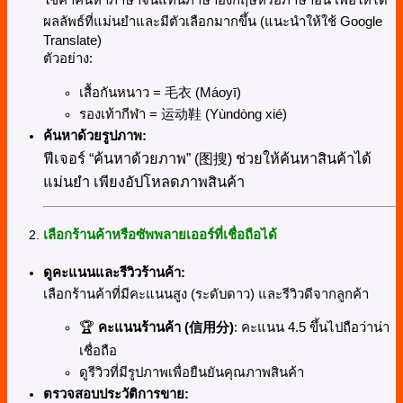
ผลลัพธ์ที่แม่นยำและมีตัวเลือกมากขึ้น (แนะนำให้ใช้ Google
Translate)
ตัวอย่าง:
เสื้อกันหนาว = 毛衣 (Máoyī)
รองเท้ากีฬา = 运动鞋 (Yùndòng xié)
ค้นหาด้วยรูปภาพ:
ฟีเจอร์ “ค้นหาด้วยภาพ” (图搜) ช่วยให้ค้นหาสินค้าได้
แม่นยำ เพียงอัปโหลดภาพสินค้า
เลือกร้านค้าหรือซัพพลายเออร์ที่เชื่อถือได้
ดูคะแนนและรีวิวร้านค้า:
เลือกร้านค้าที่มีคะแนนสูง (ระดับดาว) และรีวิวดีจากลูกค้า
🏆
คะแนนร้านค้า (
信用分
)
: คะแนน 4.5 ขึ้นไปถือว่าน่า
เชื่อถือ
ดูรีวิวที่มีรูปภาพเพื่อยืนยันคุณภาพสินค้า
ตรวจสอบประวัติการขาย: